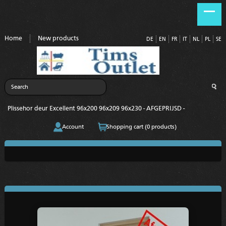
Home
New products
DE
EN
FR
IT
NL
PL
SE
Plissehor deur Excellent 96x200 96x209 96x230 - AFGEPRIJSD -
Account
Shopping cart (0 products)