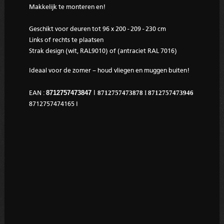
Makkelijk te monteren en!
Geschikt voor deuren tot 96 x
200 - 209 - 230
cm
Links of rechts te plaatsen
Strak design (wit, RAL9010) of (antraciet RAL 7016)
Ideaal voor de zomer – houd vliegen en muggen buiten!
8712757473847
I
8712757473878
I
8712757473946
EAN :
8712757474165 I