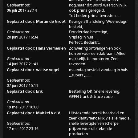
Alleen de screens ontbreken
Geplaatst op:
nog,maar dit word waarschijnlijk
06 juli 2017 23:14
ook prima geregeld.
Tot heden prima tevreden ...
Geplaatst door: Martin de Groot
Keurige afhandeling. Woensdags
besteld,
Geplaatst op:
Donderdag bevestigd,
20 juni 2017 16:34
Vrijdag in huis.
Perfect. Bedankt.
Geplaatst door: Hans Vermeulen
Zonwering ontvangen en ook
horren voor een dakraam. Alles
Geplaatst op:
makkelijk te monteren. Zeer
14 juni 2017 21:41
tevreden!
Geplaatst door: wietse vogel
maandag besteld vandaag in huis
,,,supers ,.......
Geplaatst op:
07 juni 2017 15:11
Geplaatst door: Erik
Bestelling OK. Snelle levering.
GEEN track & trace code.
Geplaatst op:
19 mei 2017 16:00
Geplaatst door: Maickel V.d V
Uitstekende bereikbaarheid en
zeer klantvriendelijk via alle media,
Geplaatst op:
snelle levertijden en scherpe
17 mei 2017 23:16
prijzen voor uitstekende
producten.