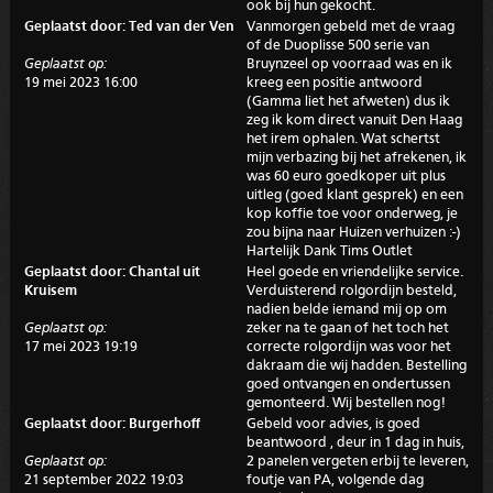
ook bij hun gekocht.
Geplaatst door: Ted van der Ven
Vanmorgen gebeld met de vraag
of de Duoplisse 500 serie van
Geplaatst op:
Bruynzeel op voorraad was en ik
19 mei 2023 16:00
kreeg een positie antwoord
(Gamma liet het afweten) dus ik
zeg ik kom direct vanuit Den Haag
het irem ophalen. Wat schertst
mijn verbazing bij het afrekenen, ik
was 60 euro goedkoper uit plus
uitleg (goed klant gesprek) en een
kop koffie toe voor onderweg, je
zou bijna naar Huizen verhuizen :-)
Hartelijk Dank Tims Outlet
Geplaatst door: Chantal uit
Heel goede en vriendelijke service.
Kruisem
Verduisterend rolgordijn besteld,
nadien belde iemand mij op om
Geplaatst op:
zeker na te gaan of het toch het
17 mei 2023 19:19
correcte rolgordijn was voor het
dakraam die wij hadden. Bestelling
goed ontvangen en ondertussen
gemonteerd. Wij bestellen nog!
Geplaatst door: Burgerhoff
Gebeld voor advies, is goed
beantwoord , deur in 1 dag in huis,
Geplaatst op:
2 panelen vergeten erbij te leveren,
21 september 2022 19:03
foutje van PA, volgende dag