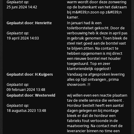
Geplaatst op:
warm wordt door deze zonwering
25 juni 2024 14:42
op de buitenkant van het dakraam
bij m&#039;n zoon op z&#039;n
kamer.
Geplaatst door: Henriette
In januari had ik een
toiletborstelset gekocht. Door de
Geplaatst op:
verbouwing heb ik deze in april pas
19 april 2024 14:03
in gebruik genomen. Toen bleek de
steel niet goed aan de borstel vast
te blijven zitten. Na contact te
hebben opgenomen is mij direct
een nieuwe borstel met houder
toegestuurd. Top en zeer
klantvriendelijk opgelost!
Geplaatst door: H.Kuijpers
Vandaag na afgesproken levering
alles op tijd ontvangen , prima
Geplaatst op:
showroom .!!
09 februari 2024 13:48
Geplaatst door: Westerveld
wij willen even een reactie plaatsen
tav de snelle service die verleent .
Geplaatst op:
Hordeur bestelt heeft een aantal
18 augustus 2023 13:48
dagen gelegen en bij montage
bleek er dat de hordeur een
fabrieks fout vertoonde in de
maatvoering. Na contact met de
leverancier binnen no time een