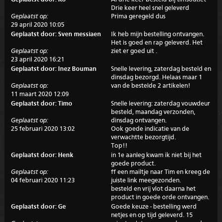
Drie keer heel snel geleverd
Geplaatst op:
Prima geregeld dus
29 april 2020 10:05
Geplaatst door: Sven messiaen
Ik heb mijn bestelling ontvangen.
Het is goed en rap geleverd. Het
Geplaatst op:
ziet er goed uit .
23 april 2020 16:21
Geplaatst door: Inez Bouman
Snelle levering, zaterdag besteld en
dinsdag bezorgd. Helaas maar 1
Geplaatst op:
van de bestelde 2 artikelen!
11 maart 2020 12:09
Geplaatst door: Timo
Snelle levering: zaterdag vouwdeur
besteld, maandag verzonden,
Geplaatst op:
dinsdag ontvangen.
25 februari 2020 13:02
Ook goede indicatie van de
verwachtte bezorgtijd.
Top!!
Geplaatst door: Henk
in 1e aanleg kwam ik niet bij het
goede product.
Geplaatst op:
ff een mailtje naar Tim en kreeg de
04 februari 2020 11:23
juiste link meegezonden.
besteld en vrij vlot daarna het
product in goede orde ontvangen.
Geplaatst door: Ge
Goede keuze - bestelling werd
netjes en op tijd geleverd. 15