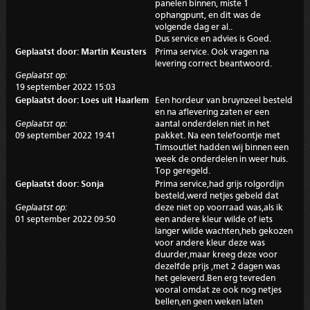
panelen binnen, miste 1
ophangpunt, en dit was de
volgende dag er al..
Dus service en advies is Goed.
Geplaatst door: Martin Keusters
Prima service. Ook vragen na
levering correct beantwoord.
Geplaatst op:
19 september 2022 15:03
Geplaatst door: Loes uit Haarlem
Een hordeur van bruynzeel besteld
en na aflevering zaten er een
Geplaatst op:
aantal onderdelen niet in het
09 september 2022 19:41
pakket. Na een telefoontje met
Timsoutlet hadden wij binnen een
week de onderdelen in weer huis.
Top geregeld.
Geplaatst door: Sonja
Prima service,had grijs rolgordijn
besteld,werd netjes gebeld dat
Geplaatst op:
deze niet op voorraad was,als ik
01 september 2022 09:50
een andere kleur wilde of iets
langer wilde wachten,heb gekozen
voor andere kleur deze was
duurder,maar kreeg deze voor
dezelfde prijs ,met 2 dagen was
het geleverd.Ben erg tevreden
vooral omdat ze ook nog netjes
bellen,en geen weken laten