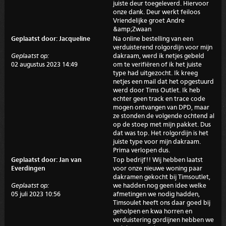
juiste deur toegeleverd. Hiervoor
onze dank. Deur werkt feiloos
Vriendelijke groet Andre
&amp;Zwaan
Geplaatst door: Jacqueline
Na online bestelling van een
verduisterend rolgordijn voor mijn
Geplaatst op:
dakraam, werd ik netjes gebeld
02 augustus 2023 14:49
om te verifiëren of ik het juiste
type had uitgezocht. Ik kreeg
netjes een mail dat het opgestuurd
werd door Tims Outlet. Ik heb
echter geen track en trace code
mogen ontvangen van DPD, maar
ze stonden de volgende ochtend al
op de stoep met mijn pakket. Dus
dat was top. Het rolgordijn is het
juiste type voor mijn dakraam.
Prima verlopen dus.
Geplaatst door: Jan van
Top bedrijf!! Wij hebben laatst
Everdingen
voor onze nieuwe woning paar
dakramen gekocht bij Timsoutlet,
Geplaatst op:
we hadden nog geen idee welke
05 juli 2023 10:56
afmetingen we nodig hadden,
Timsoulet heeft ons daar goed bij
geholpen en kwa horren en
verduistering gordijnen hebben we