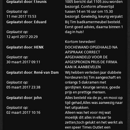
Geplaatst door: f.teunis
1005 bericht dat 1105 zou worden
bezorgd. Conform aflevertijd
Geplaatst op:
tussen 14 en 16 uur om 15.30
11 mei 2017 15:53
bezorgd. Gewledig, keurig verpakt
Geplaatst door: Eduard
Bij Tim badkamermeubel besteld.
Eerst goed advies, daarna binnen 1
Geplaatst op:
dag in huis!
12 april 2017 20:29
Kortom tevreden!
Geplaatst door: HENK
DOCHEWAND OPGEHAALD NA
AFSPRAAK CORRECT
Geplaatst op:
AFGEHANDELD VOOR DE
30 maart 2017 09:11
AFGESPROKEN PRIJS DE FIRMA
KAN IK AANBEVELEN
Geplaatst door: René van Dam
Wij hebben verleden jaar dubbele
hordeuren bij Tim aangeschaft en
Geplaatst op:
onlangs 5 dakramen met
05 maart 2017 23:38
gordijnen. Keurige service, goede
prijs en prettige mensen.
Geplaatst door: john
Alles besteld via de pc, en mooi op
tijd gehad,Alles was aanwezig naar
Geplaatst op:
het uitpakken.
02 maart 2017 10:16
Alleen was het voor mij wat
moeilijk dit alles in elkaar te
zetten,toch gelukt en het werkt als
een speer Times Outlet een