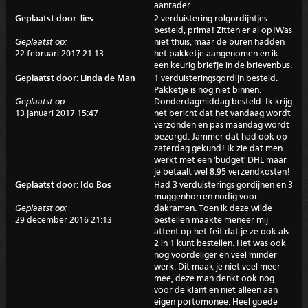
aanrader
Geplaatst door: lies
2 verduistering rolgordijntjes
besteld, prima! Zitten er al op!Was
Geplaatst op:
niet thuis, maar de buren hadden
22 februari 2017 21:13
het pakketje aangenomen en ik
een keurig briefje in de brievenbus.
Geplaatst door: Linda de Man
1 verduisteringsgordijn besteld.
Pakketje is nog niet binnen.
Geplaatst op:
Donderdagmiddag besteld. Ik krijg
13 januari 2017 15:47
net bericht dat het vandaag wordt
verzonden en pas maandag wordt
bezorgd. Jammer dat had ook op
zaterdag gekund! Ik zie dat men
werkt met een 'budget' DHL maar
je betaalt wel 8.95 verzendkosten!
Geplaatst door: Ido Bos
Had 3 verduisterings gordijnen en 3
muggenhorren nodig voor
Geplaatst op:
dakramen. Toen ik deze wilde
29 december 2016 21:13
bestellen maakte meneer mij
attent op het feit dat je ze ook als
2 in 1 kunt bestellen. Het was ook
nog voordeliger en veel minder
werk. Dit maak je niet veel meer
mee, deze man denkt ook nog
voor de klant en niet alleen aan
eigen portomonee. Heel goede