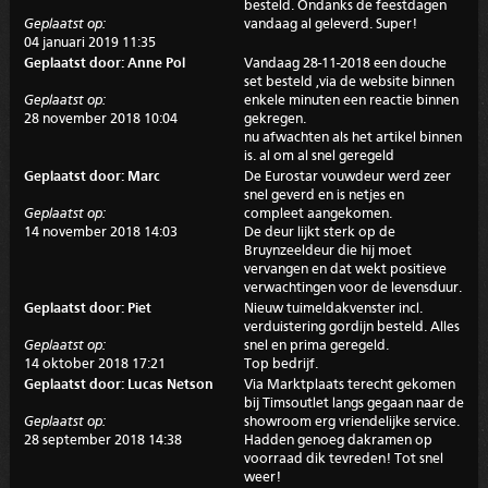
besteld. Ondanks de feestdagen
Geplaatst op:
vandaag al geleverd. Super!
04 januari 2019 11:35
Geplaatst door: Anne Pol
Vandaag 28-11-2018 een douche
set besteld ,via de website binnen
Geplaatst op:
enkele minuten een reactie binnen
28 november 2018 10:04
gekregen.
nu afwachten als het artikel binnen
is. al om al snel geregeld
Geplaatst door: Marc
De Eurostar vouwdeur werd zeer
snel geverd en is netjes en
Geplaatst op:
compleet aangekomen.
14 november 2018 14:03
De deur lijkt sterk op de
Bruynzeeldeur die hij moet
vervangen en dat wekt positieve
verwachtingen voor de levensduur.
Geplaatst door: Piet
Nieuw tuimeldakvenster incl.
verduistering gordijn besteld. Alles
Geplaatst op:
snel en prima geregeld.
14 oktober 2018 17:21
Top bedrijf.
Geplaatst door: Lucas Netson
Via Marktplaats terecht gekomen
bij Timsoutlet langs gegaan naar de
Geplaatst op:
showroom erg vriendelijke service.
28 september 2018 14:38
Hadden genoeg dakramen op
voorraad dik tevreden! Tot snel
weer!