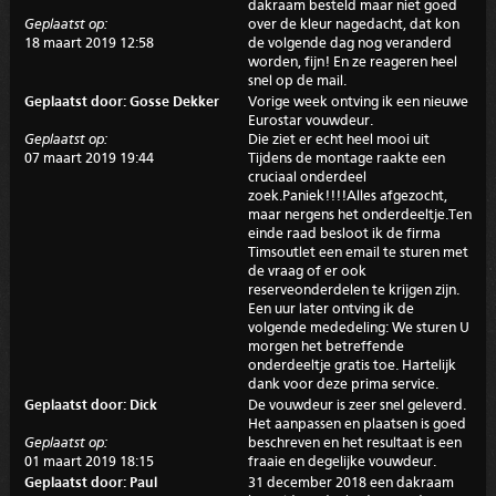
dakraam besteld maar niet goed
Geplaatst op:
over de kleur nagedacht, dat kon
18 maart 2019 12:58
de volgende dag nog veranderd
worden, fijn! En ze reageren heel
snel op de mail.
Geplaatst door: Gosse Dekker
Vorige week ontving ik een nieuwe
Eurostar vouwdeur.
Geplaatst op:
Die ziet er echt heel mooi uit
07 maart 2019 19:44
Tijdens de montage raakte een
cruciaal onderdeel
zoek.Paniek!!!!Alles afgezocht,
maar nergens het onderdeeltje.Ten
einde raad besloot ik de firma
Timsoutlet een email te sturen met
de vraag of er ook
reserveonderdelen te krijgen zijn.
Een uur later ontving ik de
volgende mededeling: We sturen U
morgen het betreffende
onderdeeltje gratis toe. Hartelijk
dank voor deze prima service.
Geplaatst door: Dick
De vouwdeur is zeer snel geleverd.
Het aanpassen en plaatsen is goed
Geplaatst op:
beschreven en het resultaat is een
01 maart 2019 18:15
fraaie en degelijke vouwdeur.
Geplaatst door: Paul
31 december 2018 een dakraam