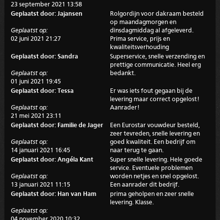
23 september 2021 13:58
Geplaatst door: Jajansen
Rolgordijn voor dakraam besteld
op maandagmorgen en
Geplaatst op:
dinsdagmiddag al afgeleverd.
02 juni 2021 21:27
Prima service, prijs en
kwaliteitsverhouding
Geplaatst door: Sandra
Superservice, snelle verzending en
prettige communicatie. Heel erg
Geplaatst op:
bedankt.
01 juni 2021 19:45
Geplaatst door: Tessa
Er was iets fout gegaan bij de
levering maar correct opgelost!
Geplaatst op:
Aanrader!
21 mei 2021 23:11
Geplaatst door: Familie de Jager
Een Eurostar vouwdeur besteld,
zeer tevreden, snelle levering en
Geplaatst op:
goed kwaliteit. Een bedrijf om
14 januari 2021 16:45
naar terug te gaan.
Geplaatst door: Angéla Kant
Super snelle levering. Hele goede
service. Eventuele problemen
Geplaatst op:
worden netjes en snel opgelost.
13 januari 2021 11:15
Een aanrader dit bedrijf.
Geplaatst door: Han van Ham
prima geholpen en zeer snelle
levering. Klasse.
Geplaatst op:
04 november 2020 10:32