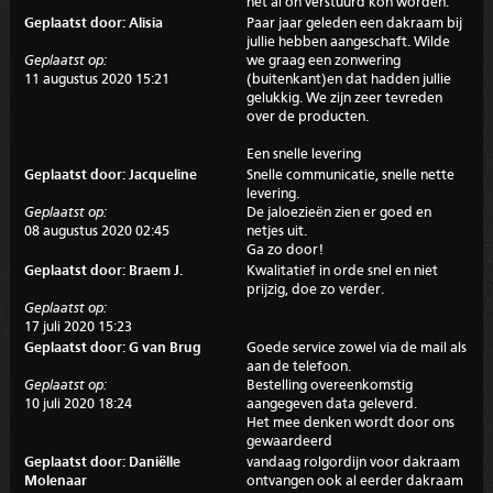
het al oh verstuurd kon worden.
Geplaatst door: Alisia
Paar jaar geleden een dakraam bij
jullie hebben aangeschaft. Wilde
Geplaatst op:
we graag een zonwering
11 augustus 2020 15:21
(buitenkant)en dat hadden jullie
gelukkig. We zijn zeer tevreden
over de producten.
Een snelle levering
Geplaatst door: Jacqueline
Snelle communicatie, snelle nette
levering.
Geplaatst op:
De jaloezieën zien er goed en
08 augustus 2020 02:45
netjes uit.
Ga zo door!
Geplaatst door: Braem J.
Kwalitatief in orde snel en niet
prijzig, doe zo verder.
Geplaatst op:
17 juli 2020 15:23
Geplaatst door: G van Brug
Goede service zowel via de mail als
aan de telefoon.
Geplaatst op:
Bestelling overeenkomstig
10 juli 2020 18:24
aangegeven data geleverd.
Het mee denken wordt door ons
gewaardeerd
Geplaatst door: Daniëlle
vandaag rolgordijn voor dakraam
Molenaar
ontvangen ook al eerder dakraam