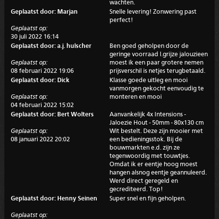
wachten.
Geplaatst door: Marjan
Snelle levering! Zonwering past
perfect!
Geplaatst op:
30 juli 2022 16:14
Geplaatst door: a.j. hulscher
Ben goed geholpen door de
geringe voorraad l.grijze jalouzieen
Geplaatst op:
moest ik een paar grotere nemen
08 februari 2022 19:06
prijsverschil is netjes terugbetaald.
Geplaatst door: Dick
Klasse goede uitleg en mooi
vanmorgen gekocht eenvoudig te
Geplaatst op:
monteren en mooi
04 februari 2022 15:02
Geplaatst door: Bert Wolters
Aanvankelijk 4x Intensions -
Jaloezie Hout - 50mm - 80x130 cm
Geplaatst op:
Wit bestelt. Deze zijn mooier met
08 januari 2022 20:02
een bedieningsstok. Bij de
bouwmarkten e.d. zijn ze
tegenwoordig met touwtjes.
Omdat ik er eentje hoog moest
hangen alsnog eentje geannuleerd.
Werd direct geregeld en
gecrediteerd. Top!
Geplaatst door: Henny Seinen
Super snel en fijn geholpen.
Geplaatst op: