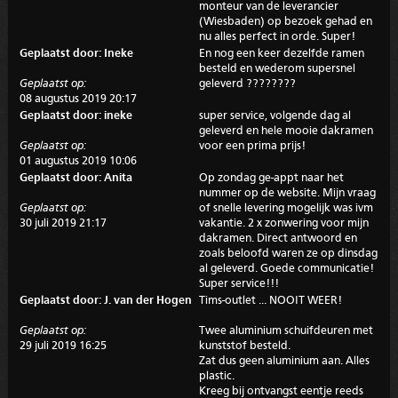
monteur van de leverancier
(Wiesbaden) op bezoek gehad en
nu alles perfect in orde. Super!
Geplaatst door: Ineke
En nog een keer dezelfde ramen
besteld en wederom supersnel
Geplaatst op:
geleverd ????????
08 augustus 2019 20:17
Geplaatst door: ineke
super service, volgende dag al
geleverd en hele mooie dakramen
Geplaatst op:
voor een prima prijs!
01 augustus 2019 10:06
Geplaatst door: Anita
Op zondag ge-appt naar het
nummer op de website. Mijn vraag
Geplaatst op:
of snelle levering mogelijk was ivm
30 juli 2019 21:17
vakantie. 2 x zonwering voor mijn
dakramen. Direct antwoord en
zoals beloofd waren ze op dinsdag
al geleverd. Goede communicatie!
Super service!!!
Geplaatst door: J. van der Hogen
Tims-outlet ... NOOIT WEER!
Geplaatst op:
Twee aluminium schuifdeuren met
29 juli 2019 16:25
kunststof besteld.
Zat dus geen aluminium aan. Alles
plastic.
Kreeg bij ontvangst eentje reeds