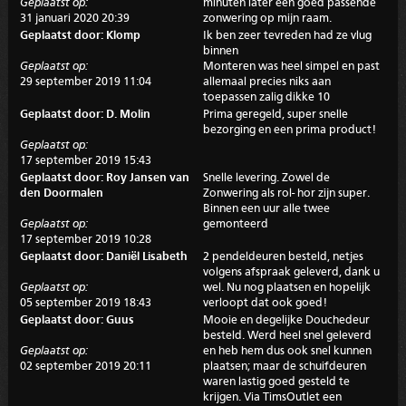
Geplaatst op:
minuten later een goed passende
31 januari 2020 20:39
zonwering op mijn raam.
Geplaatst door: Klomp
Ik ben zeer tevreden had ze vlug
binnen
Geplaatst op:
Monteren was heel simpel en past
29 september 2019 11:04
allemaal precies niks aan
toepassen zalig dikke 10
Geplaatst door: D. Molin
Prima geregeld, super snelle
bezorging en een prima product!
Geplaatst op:
17 september 2019 15:43
Geplaatst door: Roy Jansen van
Snelle levering. Zowel de
den Doormalen
Zonwering als rol- hor zijn super.
Binnen een uur alle twee
Geplaatst op:
gemonteerd
17 september 2019 10:28
Geplaatst door: Daniël Lisabeth
2 pendeldeuren besteld, netjes
volgens afspraak geleverd, dank u
Geplaatst op:
wel. Nu nog plaatsen en hopelijk
05 september 2019 18:43
verloopt dat ook goed!
Geplaatst door: Guus
Mooie en degelijke Douchedeur
besteld. Werd heel snel geleverd
Geplaatst op:
en heb hem dus ook snel kunnen
02 september 2019 20:11
plaatsen; maar de schuifdeuren
waren lastig goed gesteld te
krijgen. Via TimsOutlet een