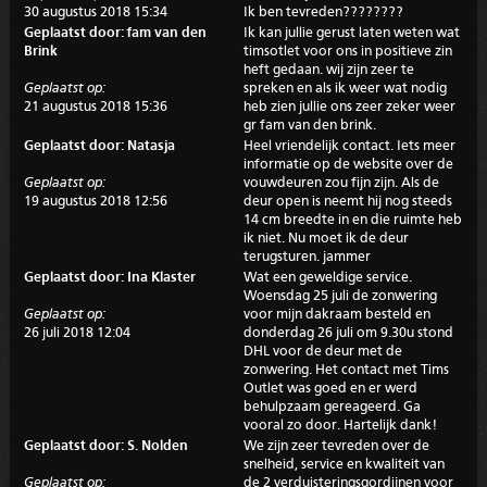
30 augustus 2018 15:34
Ik ben tevreden????????
Geplaatst door: fam van den
Ik kan jullie gerust laten weten wat
Brink
timsotlet voor ons in positieve zin
heft gedaan. wij zijn zeer te
Geplaatst op:
spreken en als ik weer wat nodig
21 augustus 2018 15:36
heb zien jullie ons zeer zeker weer
gr fam van den brink.
Geplaatst door: Natasja
Heel vriendelijk contact. Iets meer
informatie op de website over de
Geplaatst op:
vouwdeuren zou fijn zijn. Als de
19 augustus 2018 12:56
deur open is neemt hij nog steeds
14 cm breedte in en die ruimte heb
ik niet. Nu moet ik de deur
terugsturen. jammer
Geplaatst door: Ina Klaster
Wat een geweldige service.
Woensdag 25 juli de zonwering
Geplaatst op:
voor mijn dakraam besteld en
26 juli 2018 12:04
donderdag 26 juli om 9.30u stond
DHL voor de deur met de
zonwering. Het contact met Tims
Outlet was goed en er werd
behulpzaam gereageerd. Ga
vooral zo door. Hartelijk dank!
Geplaatst door: S. Nolden
We zijn zeer tevreden over de
snelheid, service en kwaliteit van
Geplaatst op:
de 2 verduisteringsgordijnen voor