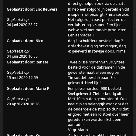
direct geholpen ook via de chat .
Geplaatst door: Eric Reuvers
Ik heb een rolgordijn besteld en dit
is super snel bezorgt. Prima service.
Geplaatst op:
Het rolgordijn past perfect en de
04 juni 2020 23:27
verduistering is super. Een fijne
webwinkel met mooie producten.
Een aanrader !
Geplaatst door: Nico
dag 1: schuifdeur besteld, dag 2:
orderbevestiging ontvangen, dag
Geplaatst op:
4: geleverd in stevige doos. Prima
04 juni 2020 10:55
Geplaatst door: Renate
Twee plissé horren van Bruynzeel
besteld voor de dakramen. In de
Geplaatst op:
gewenste maat alleen nog bij
15 mei 2020 12:59
Timsoutlet beschikbaar. Snel
geleverd. Heel fijn!
Geplaatst door: Mario P
Een plisse hordeur 900 besteld.
Snel geleverd. Ziet er keurig uit.
Geplaatst op:
Met 10 minuten gemonteerd. Ook
29 april 2020 18:28
heel fijn en belangrijk voor ons dat
de ondergeleide strip zo dun is dat
er goed met een rolstoel over heen
gereden kan worden. Echt een
aanrader.
Vr gr Mario
Geplaatst door: Ko
Al drie keer besteld bij timsoutlet