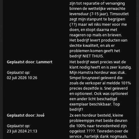
zijn tot reparatie of vervanging
binnen de wettelijke verwachte
levensduur (7-15 jaar). Timsoutlet
zegt mijn stanpunt te begrijpen
(??) maar wil niks meer voor me
doen, en stopt daarna met
reageren op mails en brieven.
Het bedrijf levert producten van
slechte kwaliteit, en als er
problemen komen geeft het
bedrijf NIET THUIS.
Geplaatst door: Lammert
Het bedrijf weet precies wat de
klant nodig heeft en is zeer kundig.
Geplaatst op:
Mijn Hamstra hordeur was stuk.
02 juli 2026 10:26
Simpel bruynzeel geleverd die
zoals de verkoper al meldde 101%
precies dezelfde is. Snel geleverd
en optioneel. Ook was optioneel
een ander licht beschadigd
exemplaar beschikbaar. Top
bedrijf!
Geplaatst door: José
2x een hordeur besteld, kleine
probleempjes met beide deuren
Geplaatst op:
die 100% naar tevredenheid zijn
23 juli 2024 21:13
opgelost ????. Tevreden over de
service , hartelijk dank nogmaals.