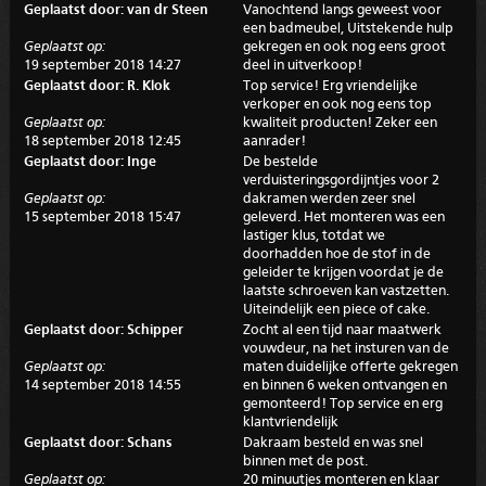
Geplaatst door: van dr Steen
Vanochtend langs geweest voor
een badmeubel, Uitstekende hulp
Geplaatst op:
gekregen en ook nog eens groot
19 september 2018 14:27
deel in uitverkoop!
Geplaatst door: R. Klok
Top service! Erg vriendelijke
verkoper en ook nog eens top
Geplaatst op:
kwaliteit producten! Zeker een
18 september 2018 12:45
aanrader!
Geplaatst door: Inge
De bestelde
verduisteringsgordijntjes voor 2
Geplaatst op:
dakramen werden zeer snel
15 september 2018 15:47
geleverd. Het monteren was een
lastiger klus, totdat we
doorhadden hoe de stof in de
geleider te krijgen voordat je de
laatste schroeven kan vastzetten.
Uiteindelijk een piece of cake.
Geplaatst door: Schipper
Zocht al een tijd naar maatwerk
vouwdeur, na het insturen van de
Geplaatst op:
maten duidelijke offerte gekregen
14 september 2018 14:55
en binnen 6 weken ontvangen en
gemonteerd! Top service en erg
klantvriendelijk
Geplaatst door: Schans
Dakraam besteld en was snel
binnen met de post.
Geplaatst op:
20 minuutjes monteren en klaar