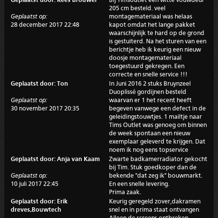
Geplaatst door: Kees Brouwer
Bij Timsoutlet een witte vouwdeur
205 cm besteld. veel
Geplaatst op:
montagemateriaal was helaas
28 december 2017 22:48
kapot omdat het lange pakket
waarschijnlijk te hard op de grond
is gestuiterd. Na het sturen van een
berichtje heb ik keurig een nieuw
doosje montagemateriaal
toegestuurd gekregen. Een
correcte en snelle service !!!
Geplaatst door: Ton
In Juni 2016 2 stuks Bruynzeel
Duoplissé gordijnen besteld
Geplaatst op:
waarvan er 1 het recent heeft
30 november 2017 20:35
begeven vanwege een defect in de
geleidingstouwtjes. 1 mailtje naar
Tims Outlet was genoeg om binnen
de week spontaan een nieuw
exemplaar geleverd te krijgen. Dat
noem ik nog eens topservice
Geplaatst door: Anja van Kaam
Zwarte badkamerradiator gekocht
bij Tim. Stuk goedkoper dan de
Geplaatst op:
bekende "dat zeg ik" bouwmarkt.
10 juli 2017 22:45
En een snelle levering.
Prima zaak.
Geplaatst door: Erik
Keurig geregeld zover,dakramen
dreves,Bouwtech
snel en in prima staat ontvangen