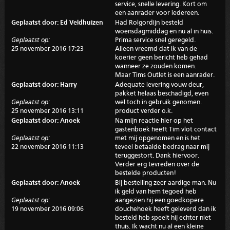
service, snelle levering. Kort om
een aanrader voor iedereen.
Geplaatst door: Ed Veldhuizen
Had Rolgordijn besteld
woensdagmiddag en nu al in huis.
Geplaatst op:
Prima service snel geregeld.
25 november 2016 17:23
Alleen vreemd dat ik van de
koerier geen bericht heb gehad
wanneer ze zouden komen.
Maar Tims Outlet is een aanrader.
Geplaatst door: Harry
Adequate levering vouw deur,
pakket helaas beschadigd, even
Geplaatst op:
wel toch in gebruik genomen.
25 november 2016 13:11
product verder o.k.
Geplaatst door: Anoek
Na mijn reactie hier op het
gastenboek heeft Tim vlot contact
Geplaatst op:
met mij opgenomen en is het
22 november 2016 11:13
teveel betaalde bedrag naar mij
teruggestort. Dank hiervoor.
Verder erg tevreden over de
bestelde producten!
Geplaatst door: Anoek
Bij bestelling zeer aardige man. Nu
ik geld van hem tegoed heb
Geplaatst op:
aangezien hij een goedkopere
19 november 2016 09:06
douchehoek heeft geleverd dan ik
besteld heb speelt hij echter niet
thuis. Ik wacht nu al een kleine