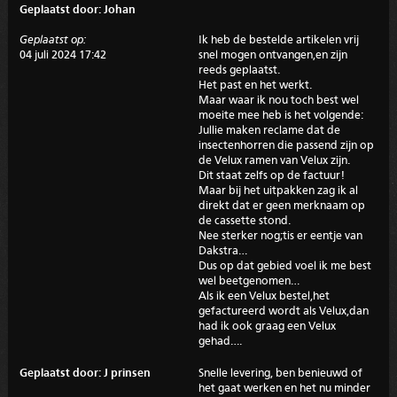
Geplaatst door: Johan
Geplaatst op:
Ik heb de bestelde artikelen vrij
04 juli 2024 17:42
snel mogen ontvangen,en zijn
reeds geplaatst.
Het past en het werkt.
Maar waar ik nou toch best wel
moeite mee heb is het volgende:
Jullie maken reclame dat de
insectenhorren die passend zijn op
de Velux ramen van Velux zijn.
Dit staat zelfs op de factuur!
Maar bij het uitpakken zag ik al
direkt dat er geen merknaam op
de cassette stond.
Nee sterker nog;tis er eentje van
Dakstra…
Dus op dat gebied voel ik me best
wel beetgenomen…
Als ik een Velux bestel,het
gefactureerd wordt als Velux,dan
had ik ook graag een Velux
gehad….
Geplaatst door: J prinsen
Snelle levering, ben benieuwd of
het gaat werken en het nu minder