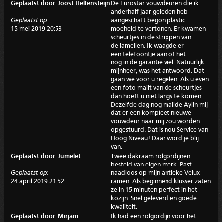
Geplaatst door: Joost Helfensteijn
De Eurostar vouwdeuren die ik
anderhalf jaar geleden heb
Geplaatst op:
aangeschaft begon plastic
15 mei 2019 20:53
moeheid te vertonen. Er kwamen
scheurtjes in de strippen van
de lamellen. Ik waagde er
een telefoontje aan of het
nog in de garantie viel. Natuurlijk
mijnheer, was het antwoord. Dat
gaan we voor u regelen. Als u even
een foto mailt van de scheurtjes
dan hoeft u niet langs te komen.
Dezelfde dag nog mailde Aylin mij
dat er een kompleet nieuwe
vouwdeur naar mij zou worden
opgestuurd. Dat is nou Service van
Hoog Niveau! Daar word je blij
van.
Geplaatst door: Jumelet
Twee dakraam rolgordijnen
besteld van eigen merk. Past
Geplaatst op:
naadloos op mijn antieke Velux
24 april 2019 21:52
ramen. Als beginnend klusser zaten
ze in 15 minuten perfect in het
kozijn. Snel geleverd en goede
kwaliteit.
Geplaatst door: Mirjam
Ik had een rolgordijn voor het